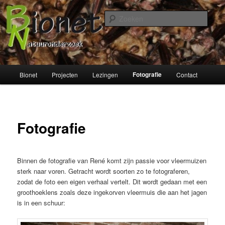
Spring
naar
Zoek
de
primaire
Bionet Natuuronderzoek
inhoud
Hoofdmenu
Fotografie
Bionet
Projecten
Lezingen
Contact
Fotografie
Binnen de fotografie van René komt zijn passie voor vleermuizen
sterk naar voren. Getracht wordt soorten zo te fotograferen,
zodat de foto een eigen verhaal vertelt. Dit wordt gedaan met een
groothoeklens zoals deze ingekorven vleermuis die aan het jagen
is in een schuur: