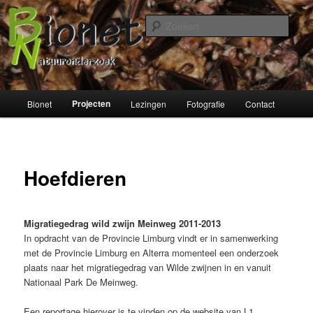
Spring
naar
Zoek
de
primaire
Bionet Natuuronderzoek
inhoud
Hoofdmenu
Projecten
Bionet
Lezingen
Fotografie
Contact
Hoefdieren
Migratiegedrag wild zwijn Meinweg 2011-2013
In opdracht van de Provincie Limburg vindt er in samenwerking
met de Provincie Limburg en Alterra momenteel een onderzoek
plaats naar het migratiegedrag van Wilde zwijnen in en vanuit
Nationaal Park De Meinweg.
Een reportage hierover is te vinden op de website van L1.