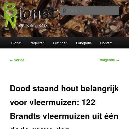
Spring
naar
Zoek
de
primaire
Bionet Natuuronderzoek
inhoud
Hoofdmenu
Bionet
Projecten
Lezingen
Fotografie
Contact
Bericht
←
Vorige
Volgende
→
navigatie
Dood staand hout belangrijk
voor vleermuizen: 122
Brandts vleermuizen uit één