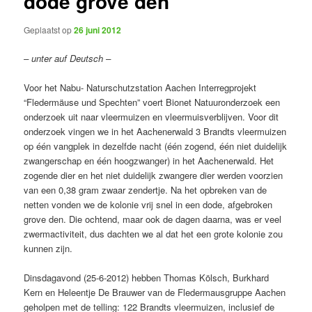
dode grove den
Geplaatst op
26 juni 2012
– unter auf Deutsch –
Voor het Nabu- Naturschutzstation Aachen Interregprojekt
“Fledermäuse und Spechten” voert Bionet Natuuronderzoek een
onderzoek uit naar vleermuizen en vleermuisverblijven. Voor dit
onderzoek vingen we in het Aachenerwald 3 Brandts vleermuizen
op één vangplek in dezelfde nacht (één zogend, één niet duidelijk
zwangerschap en één hoogzwanger) in het Aachenerwald. Het
zogende dier en het niet duidelijk zwangere dier werden voorzien
van een 0,38 gram zwaar zendertje. Na het opbreken van de
netten vonden we de kolonie vrij snel in een dode, afgebroken
grove den. Die ochtend, maar ook de dagen daarna, was er veel
zwermactiviteit, dus dachten we al dat het een grote kolonie zou
kunnen zijn.
Dinsdagavond (25-6-2012) hebben Thomas Kölsch, Burkhard
Kern en Heleentje De Brauwer van de Fledermausgruppe Aachen
geholpen met de telling: 122 Brandts vleermuizen, inclusief de