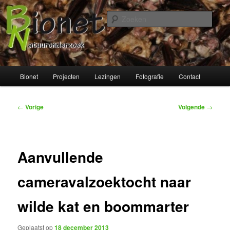
Spring
naar
Zoek
de
primaire
Bionet Natuuronderzoek
inhoud
Hoofdmenu
Bionet
Projecten
Lezingen
Fotografie
Contact
Bericht
←
Vorige
Volgende
→
navigatie
Aanvullende
cameravalzoektocht naar
wilde kat en boommarter
Geplaatst op
18 december 2013