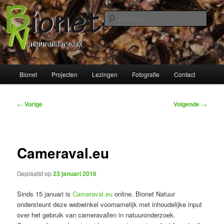
Spring
naar
Zoek
de
primaire
Bionet Natuuronderzoek
inhoud
Hoofdmenu
Bionet
Projecten
Lezingen
Fotografie
Contact
Bericht
←
Vorige
Volgende
→
navigatie
Cameraval.eu
Geplaatst op
23 januari 2016
Sinds 15 januari is
Cameraval.eu
online. Bionet Natuur
ondersteunt deze webwinkel voornamelijk met inhoudelijke input
over het gebruik van cameravallen in natuuronderzoek.