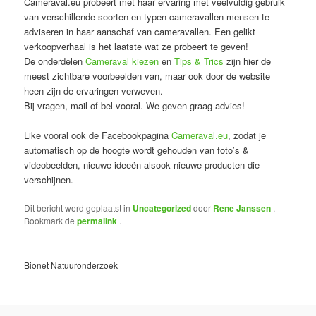
Cameraval.eu probeert met haar ervaring met veelvuldig gebruik
van verschillende soorten en typen cameravallen mensen te
adviseren in haar aanschaf van cameravallen. Een gelikt
verkoopverhaal is het laatste wat ze probeert te geven!
De onderdelen
Cameraval kiezen
en
Tips & Trics
zijn hier de
meest zichtbare voorbeelden van, maar ook door de website
heen zijn de ervaringen verweven.
Bij vragen, mail of bel vooral. We geven graag advies!
Like vooral ook de Facebookpagina
Cameraval.eu
, zodat je
automatisch op de hoogte wordt gehouden van foto’s &
videobeelden, nieuwe ideeën alsook nieuwe producten die
verschijnen.
Dit bericht werd geplaatst in
Uncategorized
door
Rene Janssen
.
Bookmark de
permalink
.
Bionet Natuuronderzoek