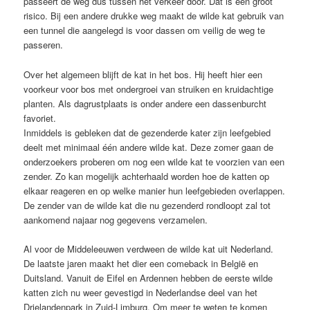
passeert de weg dus tussen het verkeer door. Dat is een groot
risico. Bij een andere drukke weg maakt de wilde kat gebruik van
een tunnel die aangelegd is voor dassen om veilig de weg te
passeren.
Over het algemeen blijft de kat in het bos. Hij heeft hier een
voorkeur voor bos met ondergroei van struiken en kruidachtige
planten. Als dagrustplaats is onder andere een dassenburcht
favoriet.
Inmiddels is gebleken dat de gezenderde kater zijn leefgebied
deelt met minimaal één andere wilde kat. Deze zomer gaan de
onderzoekers proberen om nog een wilde kat te voorzien van een
zender. Zo kan mogelijk achterhaald worden hoe de katten op
elkaar reageren en op welke manier hun leefgebieden overlappen.
De zender van de wilde kat die nu gezenderd rondloopt zal tot
aankomend najaar nog gegevens verzamelen.
Al voor de Middeleeuwen verdween de wilde kat uit Nederland.
De laatste jaren maakt het dier een comeback in België en
Duitsland. Vanuit de Eifel en Ardennen hebben de eerste wilde
katten zich nu weer gevestigd in Nederlandse deel van het
Drielandenpark in Zuid-Limburg. Om meer te weten te komen