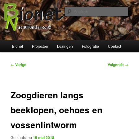
Spring
naar
Zoek
de
primaire
Bionet Natuuronderzoek
inhoud
Hoofdmenu
Bionet
Projecten
Lezingen
Fotografie
Contact
Bericht
←
Vorige
Volgende
→
navigatie
Zoogdieren langs
beeklopen, oehoes en
vossenlintworm
Geplaatst op
15 mei 2018