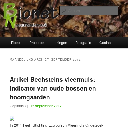
Spring
Spring
naar
naar
Zoek
de
de
primaire
secundaire
Bionet Natuuronderzoek
inhoud
inhoud
Hoofdmenu
Bionet
Projecten
Lezingen
Fotografie
Contact
MAANDELIJKS ARCHIEF:
SEPTEMBER 2012
Artikel Bechsteins vleermuis:
Indicator van oude bossen en
boomgaarden
Geplaatst op
12 september 2012
In 2011 heeft Stichting Ecologisch Vleermuis Onderzoek