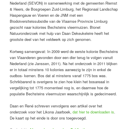
Nederland (SEVON) in samenwerking met de gemeenten Riemst
& Heers, de Bosgroepen Zuid-Limburg, het Regionaal Landschap
Haspengauw en Voeren en de JNM met een
Biodoiversiteissubsidie van de Vlaamse Provincie Limburg
gezocht naar kolonies Bechsteins vleermuizen. Bionet
Natuuronderzoek met hulp van Daan Dekeukeleire heeft het
grootste deel van het veldwerk op zich genomen.
Kortweg samengevat: In 2009 werd de eerste kolonie Bechsteins
van Vlaanderen gevonden door een dier terug te volgen vanuit
Nederland (zie Janssen, 2011). Na het onderzoek in 2011 blijken
er in totaal minstens 10 kolonies aanwezig te zijn in enkel de
oudbos- kernen. Bos dat al minstens vanaf 1775 bos was.
Schrikbarend is overigens te zien hoe klein het bosareaal in
vergelijking tot 1775 momenteel nog is, en daarmee hoe de
populatie Bechsteins vleermuizen waarschijnlijk is gedecimeerd.
Daan en René schreven vervolgens een artikel over het
onderzoek voor het Likona Jaarboek,
dat hier te downloaden is
.
De kaart op het einde is door ons toegevoegd.