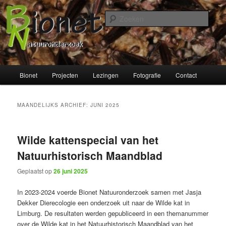
Spring
Spring
naar
naar
Zoek
de
de
primaire
secundaire
Bionet Natuuronderzoek
inhoud
inhoud
Hoofdmenu
Bionet
Projecten
Lezingen
Fotografie
Contact
MAANDELIJKS ARCHIEF:
JUNI 2025
Wilde kattenspecial van het
Natuurhistorisch Maandblad
Geplaatst op
26 juni 2025
In 2023-2024 voerde Bionet Natuuronderzoek samen met Jasja
Dekker Dierecologie een onderzoek uit naar de Wilde kat in
Limburg. De resultaten werden gepubliceerd in een themanummer
over de Wilde kat in het Natuurhistorisch Maandblad van het