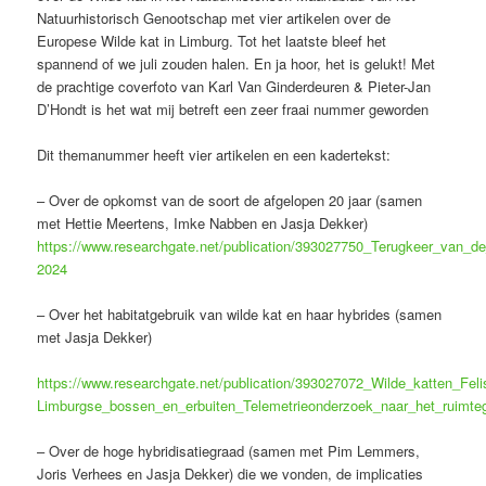
Natuurhistorisch Genootschap met vier artikelen over de
Europese Wilde kat in Limburg. Tot het laatste bleef het
spannend of we juli zouden halen. En ja hoor, het is gelukt! Met
de prachtige coverfoto van Karl Van Ginderdeuren & Pieter-Jan
D’Hondt is het wat mij betreft een zeer fraai nummer geworden
Dit themanummer heeft vier artikelen
en een kadertekst:
– Over de opkomst van de soort de afgelopen 20 jaar (samen
met Hettie Meertens, Imke Nabben en Jasja Dekker)
https://www.researchgate.net/publication/393027750_Terugkeer_van_d
2024
– Over het habitatgebruik van wilde kat en haar hybrides (samen
met Jasja Dekker)
https://www.researchgate.net/publication/393027072_Wilde_katten_Felis
Limburgse_bossen_en_erbuiten_Telemetrieonderzoek_naar_het_ruimt
– Over de hoge hybridisatiegraad (samen met Pim Lemmers,
Joris Verhees en Jasja Dekker) die we vonden, de implicaties