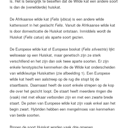
is. Het is belangrijk te beseffen dat de Wilde kat een andere soort
is dan de (verwilderde) huiskat.
De Afrikaanse wilde kat (
Felis lybica
) is een andere wilde
kattensoort in het geslacht
Felis
. Vanuit de Afrikaanse wilde kat
is door domesticatie de Huiskat ontstaan. Inmiddels wordt de
Huiskat (
Felis catus
) als aparte soort gezien.
De Europese wilde kat of Europese boskat (
Felis silvestris
) lijkt
weliswaar op een Huiskat, maar genetisch zijn ze sterk
verschillend en het zijn dan ook twee aparte soorten. Er zijn
enkele fenotypische kenmerken die de Wilde kat onderscheiden
van wildkleurige Huiskatten (zie afbeelding 1). Een Europese
wilde kat heeft een aalstreep op de rug die stopt bij de
staartbasis. Daarnaast heeft de soort enkele strepen op de kop
die over het gezicht loopt. De staart heeft meerdere ringen die
(vaak) niet met elkaar verbonden zijn en met een zwarte brede
staart. De poten van Europese wilde kat zijn vaak enkel aan het
begin zwart. Hybriden hebben een mengelmoes van kenmerken
van beide soorten.
Binnen de soort Huiskat worden vaak drie groepen