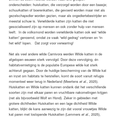
onderscheiden: huiskatten, die verzorgd worden door een baasje;
schuurkatten of boerenkatten, die gevoerd worden maar niet als
gezelschapsdier worden gezien, maar als ongediertebestrijder en
meestal schuw is. Verwilderde katten zijn katten die niet
gesocialiseerd zijn op mensen en ook zonder hulp van mensen
leeft. In de volksmond worden verwilderde katten ook wel “wilde
katten” genoemd, omdat ze vaak “wild gedrag” vertonen en “in
het wild” lopen. Dat zorgt voor verwarring!
Net als veel andere wilde Carnivora werden Wilde katten in de
afgelopen eeuwen sterk vervolgd. Door deze vervolging, én
habitatvernietiging is de populatie Europese wilde kat sterk
achteruit gegaan. Door de huidige bescherming van de Wilde kat
en inzet om habitats te herstellen, komt de soort vanuit refugia
momenteel weer terug in Nederland (Meertens
et al
., 2025).
Huiskatten en Wilde katten kunnen ondank dat het verschillende
soorten zijn met elkaar paren en vruchtbare nakomelingen krijgen
(net als bijvoorbeeld Wolf en Hond). Zeker in gebieden met
grotere dichtheden Huiskatten en een lage dichtheid Wilde
katten, blijkt de kans aanwezig te zijn dat vooral vrouwtjes Wilde
kat paren met loslopende Huiskatten (Lemmers
et al
., 2025),