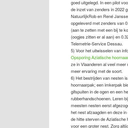
goed uitgelegd. In een pilot v
de inzet van zenders in 2022 
NatuurlijkRob en René Jansse
opgeleverd met zenders van 0.
(aan te zetten met een bij te k
(oogjes zitten er al aan) en 0.
Telemetrie-Service Dessau.
5) Voor het uitwisselen van inf
Opsporing Aziatische hoornaa
ze in Vlaanderen al veel meer
meer ervaring met de soort.
6) Het bestrijden van nesten i
hoornaarpak; een imkerpak bie
gifspuiten in de ogen en een he
rubberhandschoenen. Leren bij
meesten nesten eerst afgezo
het nest afzaagden en deze in
de hitte sterven de Aziatische 
voor een groter nest. Zorg alt