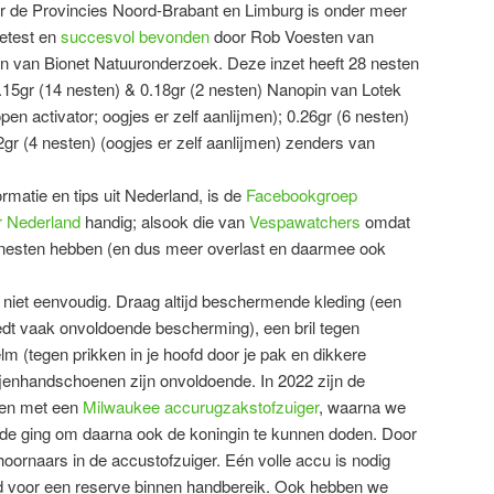
oor de Provincies Noord-Brabant en Limburg is onder meer
getest en
succesvol bevonden
door Rob Voesten van
n van Bionet Natuuronderzoek. Deze inzet heeft 28 nesten
15gr (14 nesten) & 0.18gr (2 nesten) Nanopin van Lotek
open activator; oogjes er zelf aanlijmen); 0.26gr (6 nesten)
32gr (4 nesten) (oogjes er zelf aanlijmen) zenders van
ormatie en tips uit Nederland, is de
Facebookgroep
r Nederland
handig; alsook die van
Vespawatchers
omdat
 nesten hebben (en dus meer overlast en daarmee ook
s niet eenvoudig. Draag altijd beschermende kleding (een
dt vaak onvoldoende bescherming), een bril tegen
lm (tegen prikken in je hoofd door je pak en dikkere
enhandschoenen zijn onvoldoende. In 2022 zijn de
gen met een
Milwaukee accurugzakstofzuiger
, waarna we
 de ging om daarna ook de koningin te kunnen doden. Door
hoornaars in de accustofzuiger. Eén volle accu is nodig
ijd voor een reserve binnen handbereik. Ook hebben we