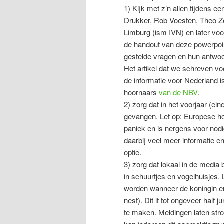
1) Kijk met z’n allen tijdens e
Drukker, Rob Voesten, Theo Z
Limburg (ism IVN) en later vo
de handout van deze powerpoin
gestelde vragen en hun antwo
Het artikel dat we schreven v
de informatie voor Nederland i
hoornaars
van de NBV
.
2) zorg dat in het voorjaar (e
gevangen. Let op: Europese ho
paniek en is nergens voor nodi
daarbij veel meer informatie e
optie.
3) zorg dat lokaal in de medi
in schuurtjes en vogelhuisjes
worden wanneer de koningin er
nest). Dit it tot ongeveer hal
te maken. Meldingen laten str