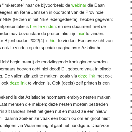
en “imkercafé” naar de bijvoorbeeld de
webinar
die Daan
eegers en René Janssen in opdracht van de Provincie
or NBV (te zien in het NBV ledengedeelte). hebben gegeven:
tpresentatie is
hier te vinden
: en een document met de
orden nav bovenstaande presentatie zijn
hier
te vinden.
oor Bijenhouden 2022(4) is
hier
te vinden. Een overzicht van
s ook te vinden op de speciale pagina over Aziatische
ind feb/ begin maart) de rondvliegende koninginnen worden
ornaars hoeven echt niet dood! Dit gebeurd vaak in blinde
g. De vallen zijn zelf te maken, zoals via
deze link
met ook
n ook
deze link
te vinden is. Ook (deels) zelf printen is een
a bekend is dat Aziatische hoornaars embryo nesten maken
. Laat mensen die melden; deze nesten moeten bestreden
in zit (anders heeft het geen nut en maakt ze een nieuw
f juni, daarna zoeken ze vaak een boom op om en groot nest
oomlijnen via Waarneming.nl gaat het handigste. Daarvoor