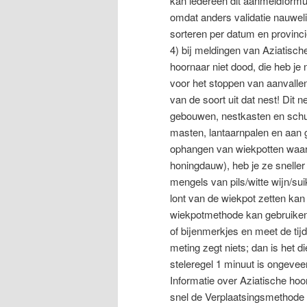
kan iedereen dit aanmeldformul
omdat anders validatie nauwel
sorteren per datum en provinci
4) bij meldingen van Aziatisc
hoornaar niet dood, die heb je 
voor het stoppen van aanvallen
van de soort uit dat nest! Dit
gebouwen, nestkasten en schuu
masten, lantaarnpalen en aan
ophangen van wiekpotten waar d
honingdauw), heb je ze sneller
mengels van pils/witte wijn/su
lont van de wiekpot zetten kan
wiekpotmethode kan gebruiken. 
of bijenmerkjes en meet de tijd
meting zegt niets; dan is het 
steleregel 1 minuut is ongevee
Informatie over Aziatische ho
snel de Verplaatsingsmethode (