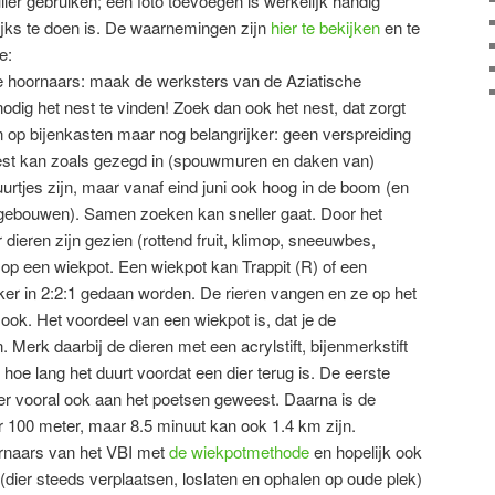
ier gebruiken; een foto toevoegen is werkelijk handig
ijks te doen is. De waarnemingen zijn
hier te bekijken
en te
e:
he hoornaars: maak de werksters van de Aziatische
nodig het nest te vinden! Zoek dan ook het nest, dat zorgt
 op bijenkasten maar nog belangrijker: geen verspreiding
 nest kan zoals gezegd in (spouwmuren en daken van)
rtjes zijn, maar vanaf eind juni ook hoog in de boom (en
 gebouwen). Samen zoeken kan sneller gaat. Door het
ieren zijn gezien (rottend fruit, klimop, sneeuwbes,
 op een wiekpot. Een wiekpot kan Trappit (R) of een
iker in 2:2:1 gedaan worden. De rieren vangen en ze op het
 ook. Het voordeel van een wiekpot is, dat je de
Merk daarbij de dieren met een acrylstift, bijenmerkstift
 hoe lang het duurt voordat een dier terug is. De eerste
dier vooral ook aan het poetsen geweest. Daarna is de
r 100 meter, maar 8.5 minuut kan ook 1.4 km zijn.
ornaars van het VBI met
de wiekpotmethode
en hopelijk ook
dier steeds verplaatsen, loslaten en ophalen op oude plek)