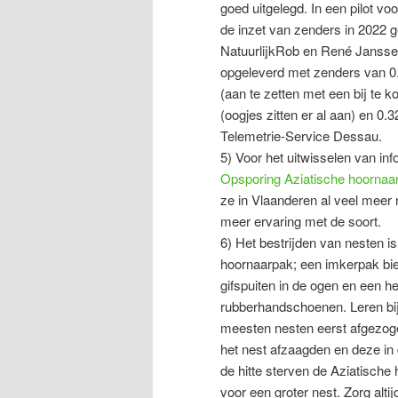
goed uitgelegd. In een pilot v
de inzet van zenders in 2022 
NatuurlijkRob en René Jansse
opgeleverd met zenders van 0.
(aan te zetten met een bij te k
(oogjes zitten er al aan) en 0.
Telemetrie-Service Dessau.
5) Voor het uitwisselen van inf
Opsporing Aziatische hoornaa
ze in Vlaanderen al veel meer
meer ervaring met de soort.
6) Het bestrijden van nesten i
hoornaarpak; een imkerpak bie
gifspuiten in de ogen en een he
rubberhandschoenen. Leren bij
meesten nesten eerst afgezo
het nest afzaagden en deze in
de hitte sterven de Aziatische 
voor een groter nest. Zorg alt