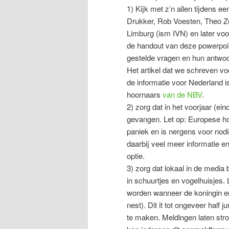
1) Kijk met z’n allen tijdens e
Drukker, Rob Voesten, Theo Z
Limburg (ism IVN) en later vo
de handout van deze powerpoin
gestelde vragen en hun antwo
Het artikel dat we schreven v
de informatie voor Nederland i
hoornaars
van de NBV
.
2) zorg dat in het voorjaar (e
gevangen. Let op: Europese ho
paniek en is nergens voor nodi
daarbij veel meer informatie e
optie.
3) zorg dat lokaal in de medi
in schuurtjes en vogelhuisjes
worden wanneer de koningin er
nest). Dit it tot ongeveer hal
te maken. Meldingen laten str