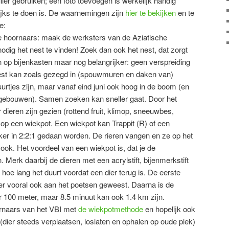
ier gebruiken; een foto toevoegen is werkelijk handig
ijks te doen is. De waarnemingen zijn
hier te bekijken
en te
e:
he hoornaars: maak de werksters van de Aziatische
nodig het nest te vinden! Zoek dan ook het nest, dat zorgt
 op bijenkasten maar nog belangrijker: geen verspreiding
 nest kan zoals gezegd in (spouwmuren en daken van)
rtjes zijn, maar vanaf eind juni ook hoog in de boom (en
 gebouwen). Samen zoeken kan sneller gaat. Door het
ieren zijn gezien (rottend fruit, klimop, sneeuwbes,
 op een wiekpot. Een wiekpot kan Trappit (R) of een
iker in 2:2:1 gedaan worden. De rieren vangen en ze op het
 ook. Het voordeel van een wiekpot is, dat je de
Merk daarbij de dieren met een acrylstift, bijenmerkstift
 hoe lang het duurt voordat een dier terug is. De eerste
dier vooral ook aan het poetsen geweest. Daarna is de
r 100 meter, maar 8.5 minuut kan ook 1.4 km zijn.
ornaars van het VBI met
de wiekpotmethode
en hopelijk ook
dier steeds verplaatsen, loslaten en ophalen op oude plek)