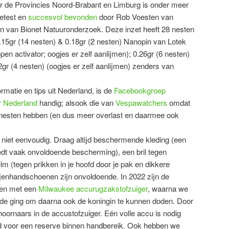
oor de Provincies Noord-Brabant en Limburg is onder meer
getest en
succesvol bevonden
door Rob Voesten van
n van Bionet Natuuronderzoek. Deze inzet heeft 28 nesten
15gr (14 nesten) & 0.18gr (2 nesten) Nanopin van Lotek
open activator; oogjes er zelf aanlijmen); 0.26gr (6 nesten)
32gr (4 nesten) (oogjes er zelf aanlijmen) zenders van
ormatie en tips uit Nederland, is de
Facebookgroep
r Nederland
handig; alsook die van
Vespawatchers
omdat
 nesten hebben (en dus meer overlast en daarmee ook
s niet eenvoudig. Draag altijd beschermende kleding (een
dt vaak onvoldoende bescherming), een bril tegen
lm (tegen prikken in je hoofd door je pak en dikkere
enhandschoenen zijn onvoldoende. In 2022 zijn de
gen met een
Milwaukee accurugzakstofzuiger
, waarna we
 de ging om daarna ook de koningin te kunnen doden. Door
hoornaars in de accustofzuiger. Eén volle accu is nodig
ijd voor een reserve binnen handbereik. Ook hebben we