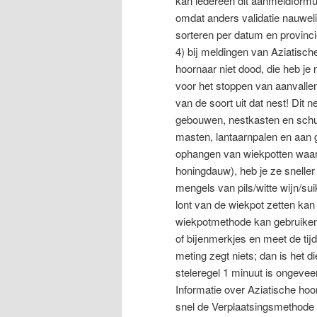
kan iedereen dit aanmeldformul
omdat anders validatie nauwel
sorteren per datum en provinci
4) bij meldingen van Aziatisc
hoornaar niet dood, die heb je 
voor het stoppen van aanvallen
van de soort uit dat nest! Dit
gebouwen, nestkasten en schuu
masten, lantaarnpalen en aan
ophangen van wiekpotten waar d
honingdauw), heb je ze sneller
mengels van pils/witte wijn/su
lont van de wiekpot zetten kan
wiekpotmethode kan gebruiken. 
of bijenmerkjes en meet de tijd
meting zegt niets; dan is het 
steleregel 1 minuut is ongevee
Informatie over Aziatische ho
snel de Verplaatsingsmethode (