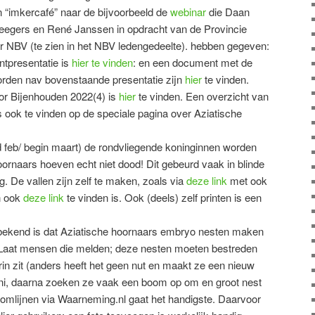
en “imkercafé” naar de bijvoorbeeld de
webinar
die Daan
eegers en René Janssen in opdracht van de Provincie
or NBV (te zien in het NBV ledengedeelte). hebben gegeven:
tpresentatie is
hier te vinden
: en een document met de
orden nav bovenstaande presentatie zijn
hier
te vinden.
oor Bijenhouden 2022(4) is
hier
te vinden. Een overzicht van
s ook te vinden op de speciale pagina over Aziatische
ind feb/ begin maart) de rondvliegende koninginnen worden
ornaars hoeven echt niet dood! Dit gebeurd vaak in blinde
g. De vallen zijn zelf te maken, zoals via
deze link
met ook
n ook
deze link
te vinden is. Ook (deels) zelf printen is een
a bekend is dat Aziatische hoornaars embryo nesten maken
. Laat mensen die melden; deze nesten moeten bestreden
in zit (anders heeft het geen nut en maakt ze een nieuw
f juni, daarna zoeken ze vaak een boom op om en groot nest
oomlijnen via Waarneming.nl gaat het handigste. Daarvoor